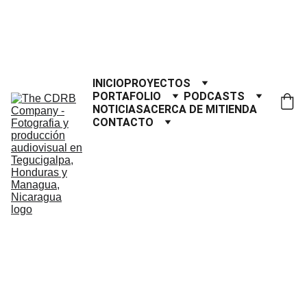
¿GRADUACIÓN A LA VUELTA DE LA 
ESQUINA? OBTÉN 10% DE 
DESCUENTO | CÓDIGO 
GRADUADO10
INICIO
PROYECTOS
PORTAFOLIO
PODCASTS
NOTICIAS
ACERCA DE MI
TIENDA
CONTACTO
Producto